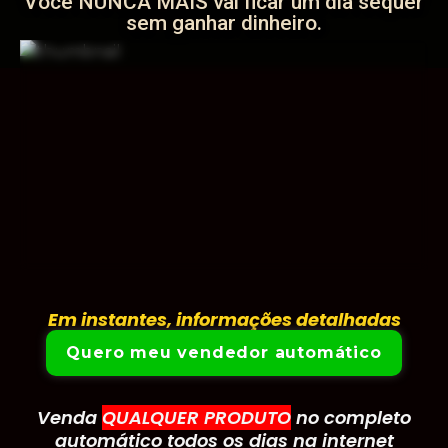
Você NUNCA MAIS vai ficar um dia sequer
sem ganhar dinheiro.
Em instantes, informações detalhadas
irão aparecer aqui abaixo:
Quero meu vendedor automático
Venda
QUALQUER PRODUTO
no completo
automático todos os dias na internet